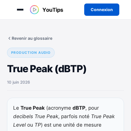
Connexion
Aller
au
Revenir au glossaire
contenu
PRODUCTION AUDIO
True Peak (dBTP)
10 juin 2026
Le
True Peak
(acronyme
dBTP
, pour
decibels True Peak
, parfois noté
True Peak
Level
ou
TP
) est une unité de mesure