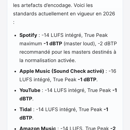
les artefacts d’encodage. Voici les
standards actuellement en vigueur en 2026
:
Spotify
: -14 LUFS intégré, True Peak
maximum
-1 dBTP
(master loud), -2 dBTP
recommandé pour les masters destinés à
la normalisation activée.
Apple Music (Sound Check activé)
: -16
LUFS intégré, True Peak
-1 dBTP
.
YouTube
: -14 LUFS intégré, True Peak
-1
dBTP
.
Tidal
: -14 LUFS intégré, True Peak
-1
dBTP
.
Amazon Music
: -14 LUFS, True Peak
-2