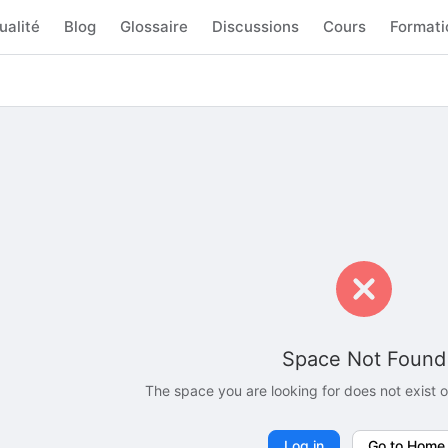
ualité
Blog
Glossaire
Discussions
Cours
Formati
Space Not Found
The space you are looking for does not exist
Log in
Go to Home