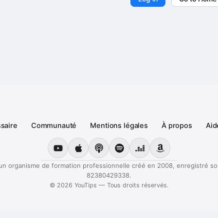
saire
Communauté
Mentions légales
À propos
Aid
YouTube
Apple Podcasts
Podcast Podcastics
Spotify
Deezer
Amazon Music
un organisme de formation professionnelle créé en 2008, enregistré s
82380429338.
©
2026
YouTips — Tous droits réservés.