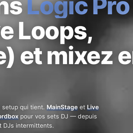
ons
Logic Pro
ve Loops,
) et mixez 
setup qui tient.
MainStage
et
Live
ordbox
pour vos sets DJ — depuis
 DJs intermittents.