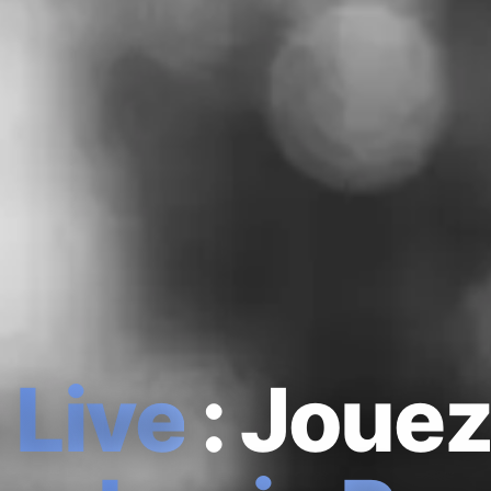
n
Live
: Jouez