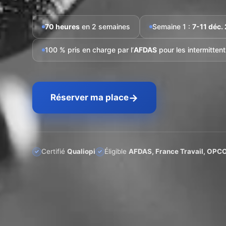
70 heures
en 2 semaines
Semaine 1 :
7-11 déc.
100 % pris en charge par l’
AFDAS
pour les intermitten
→
Réserver ma place
Certifié
Qualiopi
Éligible
AFDAS, France Travail, OPC
✓
✓