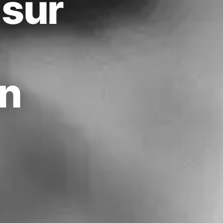
sur
en