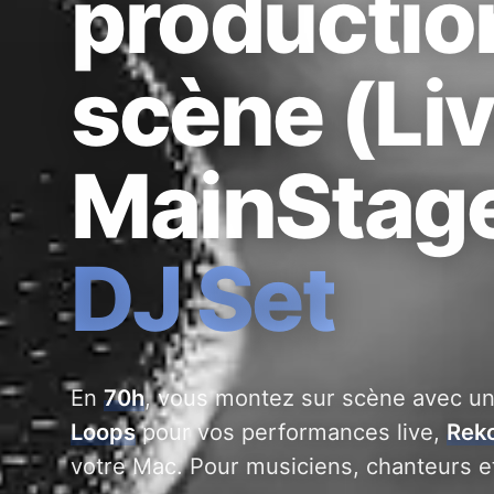
producti
scène (Li
MainStage
DJ Set
En
70h
, vous montez sur scène avec un 
Loops
pour vos performances live,
Rek
votre Mac. Pour musiciens, chanteurs et