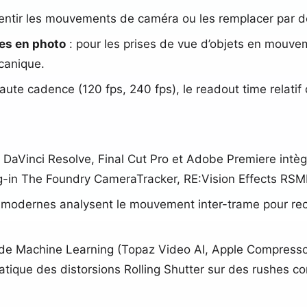
lentir les mouvements de caméra ou les remplacer par 
ues en photo
: pour les prises de vue d’objets en mouve
canique.
aute cadence (120 fps, 240 fps), le readout time relat
 DaVinci Resolve, Final Cut Pro et Adobe Premiere intèg
lug-in The Foundry CameraTracker, RE:Vision Effects RSM
ls modernes analysent le mouvement inter-trame pour re
de Machine Learning (Topaz Video AI, Apple Compressor
tique des distorsions Rolling Shutter sur des rushes c