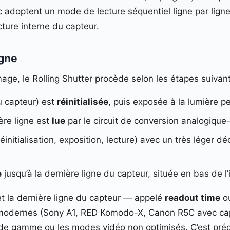
doptent un mode de lecture séquentiel ligne par ligne, 
cture interne du capteur.
igne
age, le Rolling Shutter procède selon les étapes suivant
u capteur) est
réinitialisée
, puis exposée à la lumière p
ère ligne est
lue
par le circuit de conversion analogiqu
nitialisation, exposition, lecture) avec un très léger d
e
jusqu’à la dernière ligne du capteur, située en bas de l
et la dernière ligne du capteur — appelé
readout time
o
s modernes (Sony A1, RED Komodo-X, Canon R5C avec ca
 de gamme ou les modes vidéo non optimisés. C’est préci