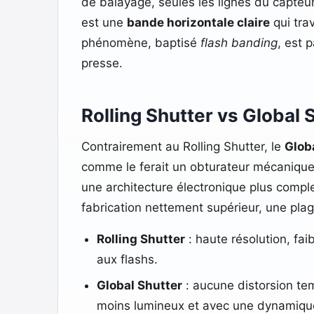
de balayage, seules les lignes du capteur
est une
bande horizontale claire
qui tra
phénomène, baptisé
flash banding
, est 
presse.
Rolling Shutter vs Global 
Contrairement au Rolling Shutter, le
Glob
comme le ferait un obturateur mécanique 
une architecture électronique plus compl
fabrication nettement supérieur, une pla
Rolling Shutter
: haute résolution, fa
aux flashs.
Global Shutter
: aucune distorsion temp
moins lumineux et avec une dynamique