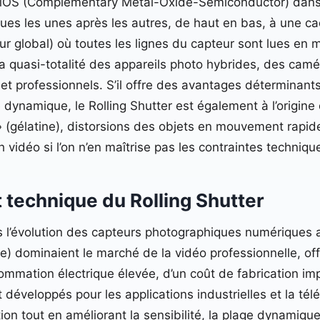
OS (Complementary Metal-Oxide-Semiconductor) dans le
ues les unes après les autres, de haut en bas, à une 
r global) où toutes les lignes du capteur sont lues en 
a quasi-totalité des appareils photo hybrides, des ca
et professionnels. S’il offre des avantages déterminan
 dynamique, le Rolling Shutter est également à l’origine 
 » (gélatine), distorsions des objets en mouvement rapi
vidéo si l’on n’en maîtrise pas les contraintes techniqu
 technique du Rolling Shutter
ns l’évolution des capteurs photographiques numériques
) dominaient le marché de la vidéo professionnelle, of
ommation électrique élevée, d’un coût de fabrication im
 développés pour les applications industrielles et la té
n tout en améliorant la sensibilité, la plage dynamique e