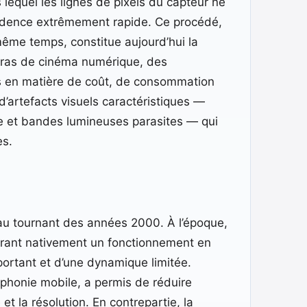
quel les lignes de pixels du capteur ne
cadence extrêmement rapide. Ce procédé,
même temps, constitue aujourd’hui la
méras de cinéma numérique, des
ts en matière de coût, de consommation
d’artefacts visuels caractéristiques —
de et bandes lumineuses parasites — qui
es.
 au tournant des années 2000. À l’époque,
frant nativement un fonctionnement en
portant et d’une dynamique limitée.
léphonie mobile, a permis de réduire
t la résolution. En contrepartie, la