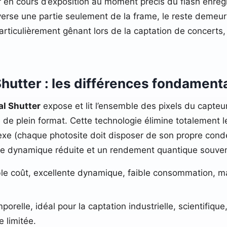
 en cours d’exposition au moment précis du flash enregis
verse une partie seulement de la frame, le reste demeura
particulièrement gênant lors de la captation de concert
Shutter : les différences fondament
al Shutter
expose et lit l’ensemble des pixels du capteu
de plein format. Cette technologie élimine totalement l
exe (chaque photosite doit disposer de son propre con
ge dynamique réduite et un rendement quantique souvent
ible coût, excellente dynamique, faible consommation, 
orelle, idéal pour la captation industrielle, scientifiqu
 limitée.