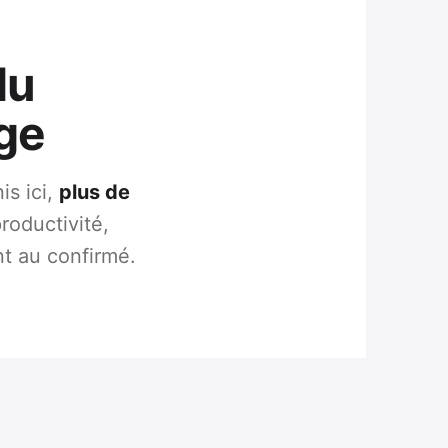
du
ge
is ici,
plus de
roductivité,
nt au confirmé.