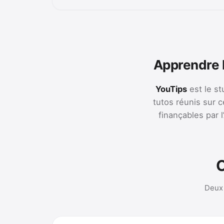
Apprendre L
YouTips
est le st
tutos réunis sur c
finançables par 
C
Deux 