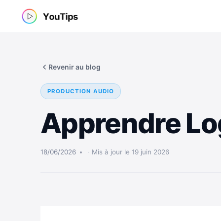
Aller
au
contenu
Revenir au blog
PRODUCTION AUDIO
Apprendre Lo
18/06/2026
Mis à jour le 19 juin 2026