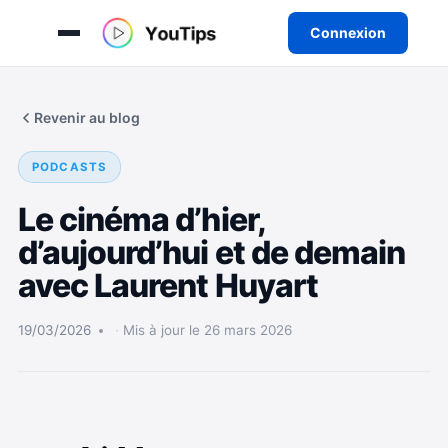
Connexion
Aller
au
Revenir au blog
contenu
PODCASTS
Le cinéma d’hier,
d’aujourd’hui et de demain
avec Laurent Huyart
19/03/2026
Mis à jour le 26 mars 2026