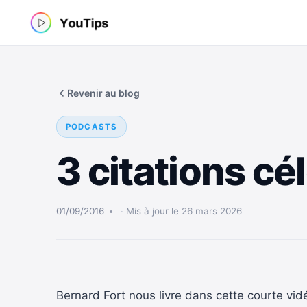
Aller
au
contenu
Revenir au blog
PODCASTS
3 citations c
01/09/2016
Mis à jour le 26 mars 2026
Bernard Fort nous livre dans cette courte vidé