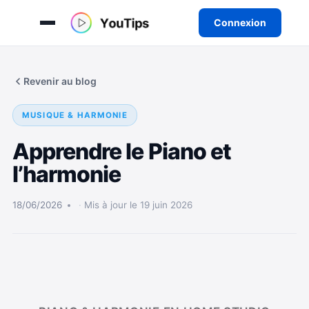
Connexion
Aller
au
Revenir au blog
contenu
MUSIQUE & HARMONIE
Apprendre le Piano et
l’harmonie
18/06/2026
Mis à jour le 19 juin 2026