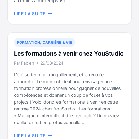
au moins à mi-temps (si…
COMMENT
LIRE LA SUITE
FINANCER
VOS
FORMATIONS
AVEC
FORMATION, CARRIÈRE & VIE
LE
CPF
Les formations à venir chez YouStudio
?
Par
Fabien
29/08/2024
L’été se termine tranquillement, et la rentrée
approche. Le moment idéal pour envisager une
formation professionnelle pour gagner de nouvelles
compétences et donner un coup de fouet à vos
projets ! Voici donc les formations à venir en cette
rentrée 2024 chez YouStudio : Les formations
« Musique » Intermittent du spectacle ? Découvrez
quelle formation professionnelle…
LES
LIRE LA SUITE