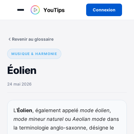
Connexion
Aller
au
Revenir au glossaire
contenu
MUSIQUE & HARMONIE
Éolien
24 mai 2026
L’
Éolien
, également appelé
mode éolien
,
mode mineur naturel
ou
Aeolian mode
dans
la terminologie anglo-saxonne, désigne le