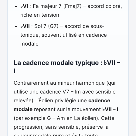
♭VI
: Fa majeur 7 (Fmaj7) – accord coloré,
riche en tension
♭VII
: Sol 7 (G7) – accord de sous-
tonique, souvent utilisé en cadence
modale
La cadence modale typique : ♭VII –
I
Contrairement au mineur harmonique (qui
utilise une cadence V7 – Im avec sensible
relevée), l’Éolien privilégie une
cadence
modale
reposant sur le mouvement
♭VII – I
(par exemple G – Am en La éolien). Cette
progression, sans sensible, préserve la
couleur modale pure et évite toute