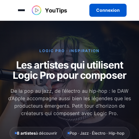
Connexion
Aller
au
contenu
LOGIC PRO · INSPIRATION
Les artistes qui utilisent
Logic Pro pour composer
De la pop au jazz, de l’électro au hip-hop : le DAW
d’Apple accompagne aussi bien les légendes que les
producteurs émergents. Petit tour d’horizon de
créateurs qui composent avec Logic Pro.
8 artistes
à découvrir
Pop · Jazz · Électro · Hip-hop