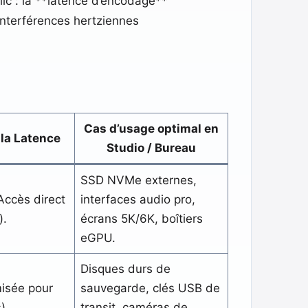
lic : la **latence d’encodage**
 interférences hertziennes
Cas d’usage optimal en
 la Latence
Studio / Bureau
SSD NVMe externes,
Accès direct
interfaces audio pro,
).
écrans 5K/6K, boîtiers
eGPU.
Disques durs de
misée pour
sauvegarde, clés USB de
).
transit, caméras de