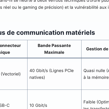
 sans-fil se heurte à deux verrous techniques d’ordre pub
 réel ou le gaming de précision) et la vulnérabilité aux
us de communication matériels
Connecteur
Bande Passante
Gestion de
sique
Maximale
40 Gbit/s (Lignes PCIe
Quasi nulle (
(Vectoriel)
natives)
à la mémoire
Faible (Opti
SB-C
10 Gbit/s
les transferts