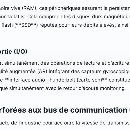
émoire vive (RAM), ces périphériques assurent la persis
 non volatils. Cela comprend les disques durs magnétiq
és flash (**SSD**) réputés pour leurs débits élevés, ain
rtie (I/O)
 simultanément des opérations de lecture et d’écriture 
éalité augmentée (AR) intégrant des capteurs gyroscopiq
e **interface audio Thunderbolt (carte son)** constitue
ique simultanément avec le retour d’écoute monitoring.
erforées aux bus de communication 
uête de l’industrie pour accroître la vitesse de transmiss