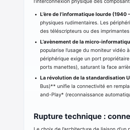
l’interconnexion physique des composant
L’ère de l’informatique lourde (1940 –
physiques rudimentaires. Les périphériq
des téléscripteurs ou des imprimantes
L’avènement de la micro-informatique
popularise l’usage du moniteur vidéo à
périphérique exige un port propriétair
ports manettes), saturant la face arri
La révolution de la standardisation U
Bus)** unifie la connectivité en rempl
and-Play* (reconnaissance automatique
Rupture technique : connec
Le choix de l’architecture de liaison d’un