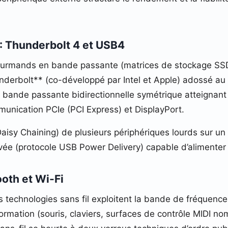
e : Thunderbolt 4 et USB4
gourmands en bande passante (matrices de stockage SSD 
hunderbolt** (co-développé par Intel et Apple) adossé 
e bande passante bidirectionnelle symétrique atteignant
unication PCIe (PCI Express) et DisplayPort.
Daisy Chaining) de plusieurs périphériques lourds sur un
ée (protocole USB Power Delivery) capable d’alimenter 
ooth et Wi-Fi
les technologies sans fil exploitent la bande de fréquen
formation (souris, claviers, surfaces de contrôle MIDI n