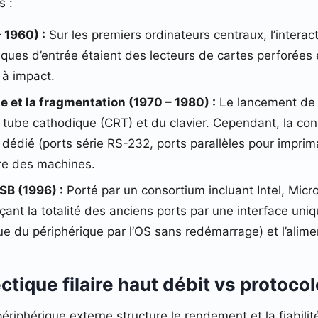
s :
 1960) :
Sur les premiers ordinateurs centraux, l’intera
ues d’entrée étaient des lecteurs de cartes perforées en
 à impact.
 et la fragmentation (1970 – 1980) :
Le lancement de l’
 tube cathodique (CRT) et du clavier. Cependant, la con
e dédié (ports série RS-232, ports parallèles pour impri
ère des machines.
SB (1996) :
Porté par un consortium incluant Intel, Micro
açant la totalité des anciens ports par une interface uni
 du périphérique par l’OS sans redémarrage) et l’alime
tique filaire haut débit vs protocol
 périphérique externe structure le rendement et la fiabili