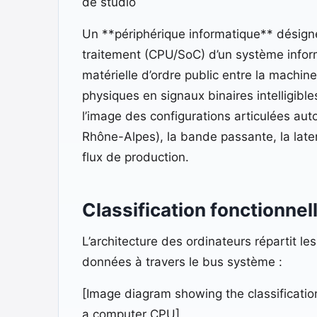
de studio
Un **périphérique informatique** désigne 
traitement (CPU/SoC) d’un système inform
matérielle d’ordre public entre la machin
physiques en signaux binaires intelligibl
l’image des configurations articulées aut
Rhône-Alpes), la bande passante, la laten
flux de production.
Classification fonctionnel
L’architecture des ordinateurs répartit l
données à travers le bus système :
[Image diagram showing the classificatio
a computer CPU]