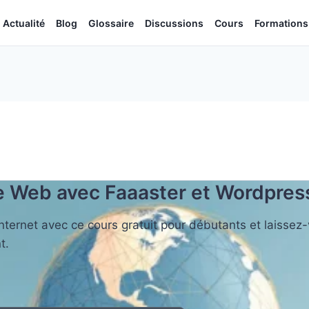
Actualité
Blog
Glossaire
Discussions
Cours
Formations
le Web avec Faaaster et Wordpres
internet avec ce cours gratuit pour débutants et laissez
t.