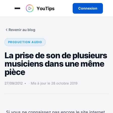
Connexion
Aller
au
Revenir au blog
contenu
PRODUCTION AUDIO
La prise de son de plusieurs
musiciens dans une même
pièce
27/09/2012
Mis à jour le 28 octobre 2019
Si vous ne connaissez pas encore le site internet