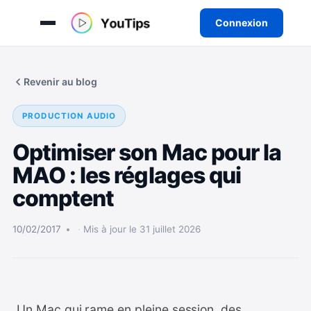
Connexion
Aller
au
Revenir au blog
contenu
PRODUCTION AUDIO
Optimiser son Mac pour la
MAO : les réglages qui
comptent
10/02/2017
Mis à jour le 31 juillet 2026
Un Mac qui rame en pleine session, des