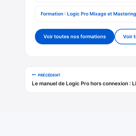
Formation : Logic Pro Mixage et Masterin
Voir toutes nos formations
Voir 
Navigation
PRÉCÉDENT
Le manuel de Logic Pro hors connexion : Li
de
l’article