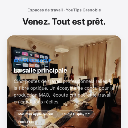
Espaces de travail · YouTips Grenoble
Venez. Tout est prêt.
ESPACE COLLECTIF
La salle principale
Cinq postes de travail professionnels reliés à
la fibre optique. Un écosystème conçu pour la
production MAO, l’écoute critique et le travail
en conditions réelles.
Mac mini Apple Silicon
Studio Display 27”
Focal Pro