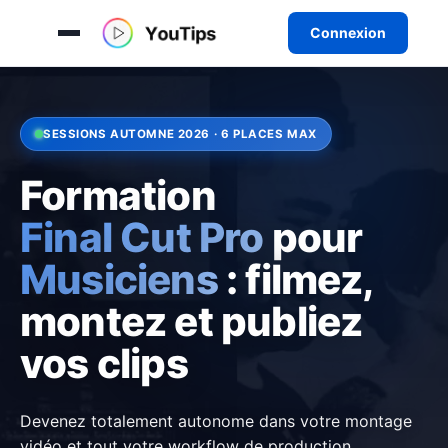
Connexion
Aller
au
contenu
SESSIONS AUTOMNE 2026 · 6 PLACES MAX
Formation
Final Cut Pro
pour
Musiciens
: filmez,
montez et publiez
vos clips
Devenez totalement autonome dans votre montage
vidéo et tout votre workflow de production.