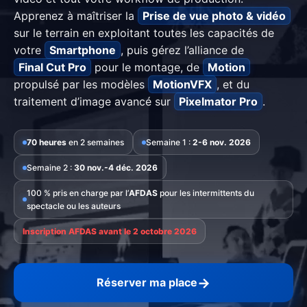
Apprenez à maîtriser la
Prise de vue photo & vidéo
sur le terrain en exploitant toutes les capacités de
votre
Smartphone
, puis gérez l’alliance de
Final Cut Pro
pour le montage, de
Motion
propulsé par les modèles
MotionVFX
, et du
traitement d’image avancé sur
Pixelmator Pro
.
70 heures
en 2 semaines
Semaine 1 :
2-6 nov. 2026
Semaine 2 :
30 nov.-4 déc. 2026
100 % pris en charge par l’
AFDAS
pour les intermittents du
spectacle ou les auteurs
Inscription AFDAS avant le 2 octobre 2026
→
Réserver ma place