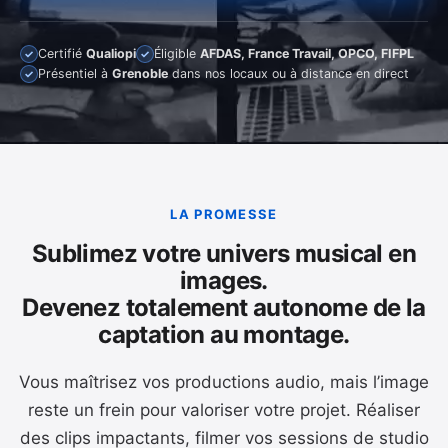
Certifié
Qualiopi
Éligible
AFDAS, France Travail, OPCO, FIFPL
✓
✓
Présentiel à
Grenoble
dans nos locaux ou à distance en direct
✓
LA PROMESSE
Sublimez votre univers musical en
images.
Devenez totalement autonome de la
captation au montage.
Vous maîtrisez vos productions audio, mais l’image
reste un frein pour valoriser votre projet. Réaliser
des clips impactants, filmer vos sessions de studio