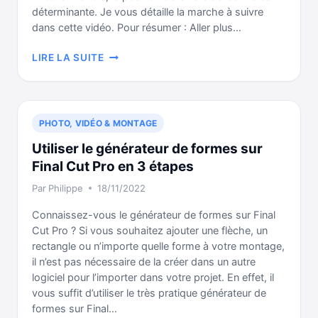
déterminante. Je vous détaille la marche à suivre
dans cette vidéo. Pour résumer : Aller plus…
COMMENT
LIRE LA SUITE
FAIRE
UN
ARRÊT
SUR
PHOTO, VIDÉO & MONTAGE
IMAGE
FINAL
Utiliser le générateur de formes sur
CUT
Final Cut Pro en 3 étapes
PRO
Par
Philippe
18/11/2022
EN
8
Connaissez-vous le générateur de formes sur Final
ÉTAPES
Cut Pro ? Si vous souhaitez ajouter une flèche, un
rectangle ou n’importe quelle forme à votre montage,
il n’est pas nécessaire de la créer dans un autre
logiciel pour l’importer dans votre projet. En effet, il
vous suffit d’utiliser le très pratique générateur de
formes sur Final…