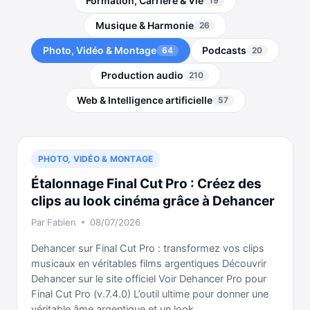
Formation, Carrière & Vie
19
Musique & Harmonie
26
Photo, Vidéo & Montage
Podcasts
64
20
Production audio
210
Web & Intelligence artificielle
57
PHOTO, VIDÉO & MONTAGE
Étalonnage Final Cut Pro : Créez des
clips au look cinéma grâce à Dehancer
Par
Fabien
08/07/2026
Dehancer sur Final Cut Pro : transformez vos clips
musicaux en véritables films argentiques Découvrir
Dehancer sur le site officiel Voir Dehancer Pro pour
Final Cut Pro (v.7.4.0) L’outil ultime pour donner une
véritable âme argentique et un look