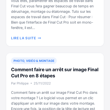
vous êtes, paramétrer les espaces de travail dans
ÉTAPES
Final Cut vous fera gagner beaucoup de temps en
dérushage, montage ou étalonnage. Tuto sur les
espaces de travail dans Final Cut : Pour résumer :
Bien que l’interface de Final Cut Pro soit en mono-
fenêtre, il est…
BIEN
LIRE LA SUITE
GÉRER
LES
4
ESPACES
PHOTO, VIDÉO & MONTAGE
DE
TRAVAIL
Comment faire un arrêt sur image Final
DANS
Cut Pro en 8 étapes
FINAL
Par
Philippe
25/11/2022
CUT
PRO
Comment faire un arrêt sur image Final Cut Pro dans
votre montage ? Le logiciel vous permet en un clic
d’appliquer un arrêt sur image dans votre montage.
Encore une fois, la position de la tête de lecture est