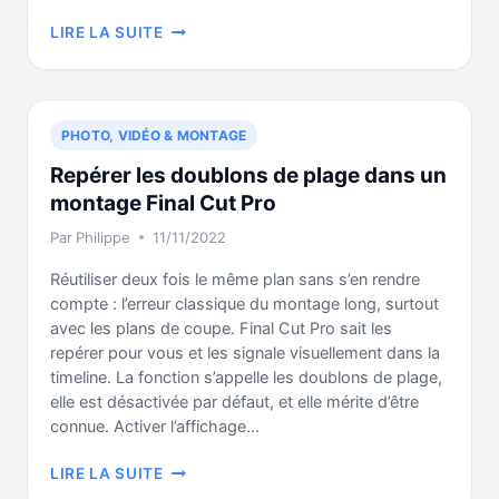
UTILISER
LIRE LA SUITE
LE
GÉNÉRATEUR
DE
FORMES
PHOTO, VIDÉO & MONTAGE
SUR
FINAL
Repérer les doublons de plage dans un
CUT
montage Final Cut Pro
PRO
Par
Philippe
11/11/2022
EN
3
Réutiliser deux fois le même plan sans s’en rendre
ÉTAPES
compte : l’erreur classique du montage long, surtout
avec les plans de coupe. Final Cut Pro sait les
repérer pour vous et les signale visuellement dans la
timeline. La fonction s’appelle les doublons de plage,
elle est désactivée par défaut, et elle mérite d’être
connue. Activer l’affichage…
REPÉRER
LIRE LA SUITE
LES