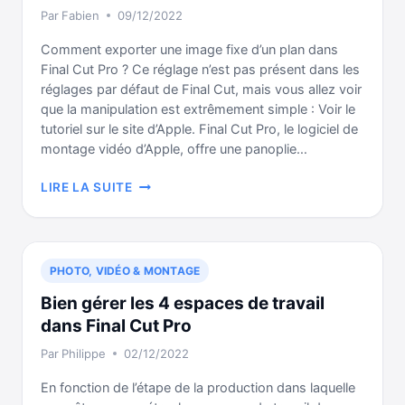
Par
Fabien
09/12/2022
DES
PLANS
Comment exporter une image fixe d’un plan dans
DANS
Final Cut Pro ? Ce réglage n’est pas présent dans les
LA
réglages par défaut de Final Cut, mais vous allez voir
TIMELINE
que la manipulation est extrêmement simple : Voir le
tutoriel sur le site d’Apple. Final Cut Pro, le logiciel de
montage vidéo d’Apple, offre une panoplie…
EXPORTER
LIRE LA SUITE
UNE
IMAGE
FIXE
D’UN
PHOTO, VIDÉO & MONTAGE
PLAN
DANS
Bien gérer les 4 espaces de travail
FINAL
dans Final Cut Pro
CUT
Par
Philippe
02/12/2022
PRO
EN
En fonction de l’étape de la production dans laquelle
10