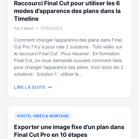
12
Raccourci Final Cut pour utiliser les 6
POINTS
modes d’apparence des plans dans la
À
Timeline
RETENIR
!
Par
Fabien
17/03/2023
Comment changer l’apparence des plans dans Final
Cut Pro ? Il y a pour cela 2 solutions : Tuto vidéo sur
le raccourci Final Cut : Pour résumer : En formation
Final Cut, on nous demande souvent comment faire
pour changer l’apparence des plans. Voici donc les 2
solutions : Solution 1 : utiliser le…
RACCOURCI
LIRE LA SUITE
FINAL
CUT
POUR
UTILISER
PHOTO, VIDÉO & MONTAGE
LES
6
Exporter une image fixe d’un plan dans
MODES
Final Cut Pro en 10 étapes
D’APPARENCE