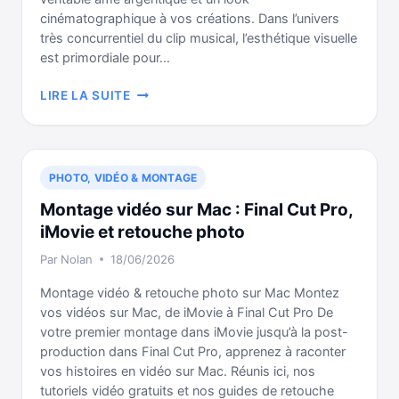
cinématographique à vos créations. Dans l’univers
très concurrentiel du clip musical, l’esthétique visuelle
est primordiale pour…
ÉTALONNAGE
LIRE LA SUITE
FINAL
CUT
PRO
:
PHOTO, VIDÉO & MONTAGE
CRÉEZ
DES
Montage vidéo sur Mac : Final Cut Pro,
CLIPS
iMovie et retouche photo
AU
Par
Nolan
18/06/2026
LOOK
CINÉMA
Montage vidéo & retouche photo sur Mac Montez
GRÂCE
vos vidéos sur Mac, de iMovie à Final Cut Pro De
À
votre premier montage dans iMovie jusqu’à la post-
DEHANCER
production dans Final Cut Pro, apprenez à raconter
vos histoires en vidéo sur Mac. Réunis ici, nos
tutoriels vidéo gratuits et nos guides de retouche