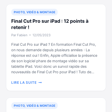
:
L’OFFRE
PHOTO, VIDÉO & MONTAGE
APPLE
CREATOR
Final Cut Pro sur iPad : 12 points à
STUDIO
retenir !
EST
Par
Fabien
12/05/2023
LANCÉE
Final Cut Pro sur iPad ? En formation Final Cut Pro,
on nous demande depuis plusieurs années : La
réponse est oui ! Enfin, Apple officialise la présence
de son logiciel phare de montage vidéo sur sa
tablette iPad. Voici donc un survol rapide des
nouveautés de Final Cut Pro pour iPad ! Tuto de…
FINAL
LIRE LA SUITE
CUT
PRO
SUR
IPAD
PHOTO, VIDÉO & MONTAGE
: