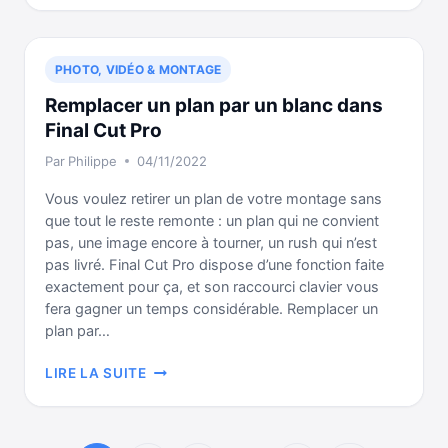
DOUBLONS
DE
PLAGE
PHOTO, VIDÉO & MONTAGE
DANS
UN
Remplacer un plan par un blanc dans
MONTAGE
Final Cut Pro
FINAL
Par
Philippe
04/11/2022
CUT
PRO
Vous voulez retirer un plan de votre montage sans
que tout le reste remonte : un plan qui ne convient
pas, une image encore à tourner, un rush qui n’est
pas livré. Final Cut Pro dispose d’une fonction faite
exactement pour ça, et son raccourci clavier vous
fera gagner un temps considérable. Remplacer un
plan par…
REMPLACER
LIRE LA SUITE
UN
PLAN
PAR