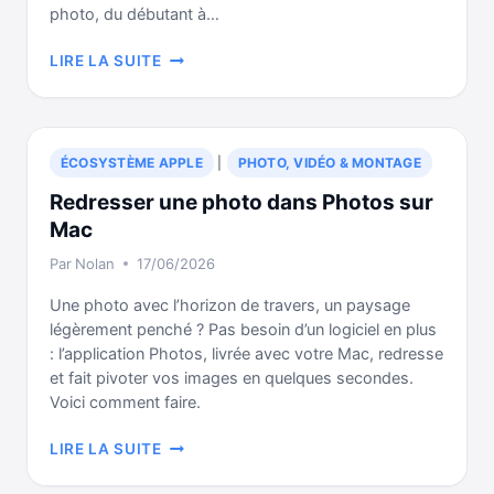
photo, du débutant à…
MONTAGE
LIRE LA SUITE
VIDÉO
SUR
MAC
:
ÉCOSYSTÈME APPLE
|
PHOTO, VIDÉO & MONTAGE
FINAL
CUT
Redresser une photo dans Photos sur
PRO,
Mac
IMOVIE
Par
Nolan
17/06/2026
ET
RETOUCHE
Une photo avec l’horizon de travers, un paysage
PHOTO
légèrement penché ? Pas besoin d’un logiciel en plus
: l’application Photos, livrée avec votre Mac, redresse
et fait pivoter vos images en quelques secondes.
Voici comment faire.
REDRESSER
LIRE LA SUITE
UNE
PHOTO