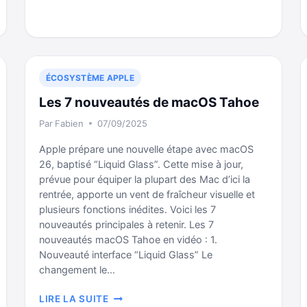
FAIRE
POUR
QUE
L’IPHONE
NE
DEMANDE
ÉCOSYSTÈME APPLE
PLUS
Les 7 nouveautés de macOS Tahoe
À
DEVENIR
Par
Fabien
07/09/2025
LE
Apple prépare une nouvelle étape avec macOS
MICRO
26, baptisé “Liquid Glass”. Cette mise à jour,
DE
LOGIC
prévue pour équiper la plupart des Mac d’ici la
PRO
rentrée, apporte un vent de fraîcheur visuelle et
plusieurs fonctions inédites. Voici les 7
nouveautés principales à retenir. Les 7
nouveautés macOS Tahoe en vidéo : 1.
Nouveauté interface “Liquid Glass” Le
changement le…
LES
LIRE LA SUITE