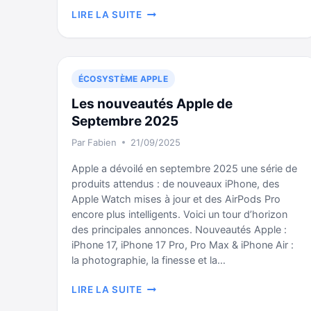
STRATÉGIE
LIRE LA SUITE
ET
PRIX
:
L’OFFRE
ÉCOSYSTÈME APPLE
APPLE
CREATOR
Les nouveautés Apple de
STUDIO
Septembre 2025
EST
Par
Fabien
21/09/2025
LANCÉE
Apple a dévoilé en septembre 2025 une série de
produits attendus : de nouveaux iPhone, des
Apple Watch mises à jour et des AirPods Pro
encore plus intelligents. Voici un tour d’horizon
des principales annonces. Nouveautés Apple :
iPhone 17, iPhone 17 Pro, Pro Max & iPhone Air :
la photographie, la finesse et la…
LES
LIRE LA SUITE
NOUVEAUTÉS