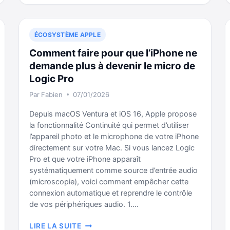
IPHONE
ET
IPAD
ÉCOSYSTÈME APPLE
:
MAÎTRISEZ
Comment faire pour que l’iPhone ne
VOTRE
demande plus à devenir le micro de
UNIVERS
Logic Pro
APPLE
Par
Fabien
07/01/2026
Depuis macOS Ventura et iOS 16, Apple propose
la fonctionnalité Continuité qui permet d’utiliser
l’appareil photo et le microphone de votre iPhone
directement sur votre Mac. Si vous lancez Logic
Pro et que votre iPhone apparaît
systématiquement comme source d’entrée audio
(microscopie), voici comment empêcher cette
connexion automatique et reprendre le contrôle
de vos périphériques audio. 1….
COMMENT
LIRE LA SUITE