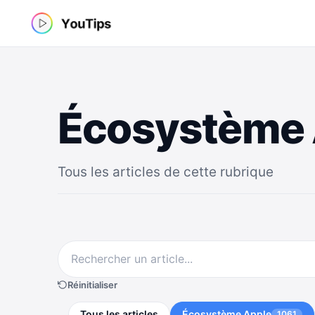
Aller
au
contenu
Écosystème 
Tous les articles de cette rubrique
Réinitialiser
Tous les articles
Écosystème Apple
1061