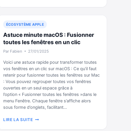
CRÉER
SON
SITE
INTERNET
ÉCOSYSTÈME APPLE
DE
MUSICIEN·E
Astuce minute macOS : Fusionner
EN
toutes les fenêtres en un clic
2025
Par
Fabien
27/01/2025
?
Voici une astuce rapide pour transformer toutes
vos fenêtres en un clic sur macOS : Ce qu’il faut
retenir pour fusionner toutes les fenêtres sur Mac
: Vous pouvez regrouper toutes vos fenêtres
ouvertes en un seul espace grâce à
l’option « Fusionner toutes les fenêtres »dans le
menu Fenêtre. Chaque fenêtre s’affiche alors
sous forme d’onglets, facilitant…
ASTUCE
LIRE LA SUITE
MINUTE
MACOS