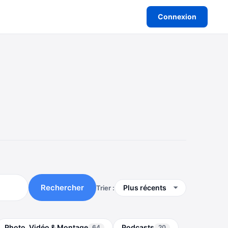
Connexion
Rechercher
Trier :
Photo, Vidéo & Montage
Podcasts
64
20