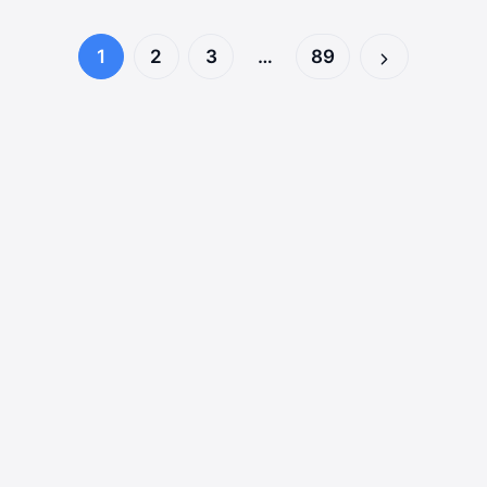
:
COMMANDE
1
2
3
…
89
+
Page
N
suivante