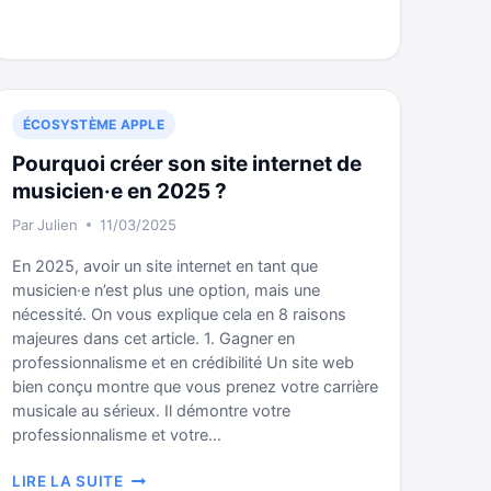
LANCE
PAS
?
VOICI
LA
SOLUTION
ÉCOSYSTÈME APPLE
(EN
Pourquoi créer son site internet de
3
ÉTAPES)
musicien·e en 2025 ?
Par
Julien
11/03/2025
En 2025, avoir un site internet en tant que
musicien·e n’est plus une option, mais une
nécessité. On vous explique cela en 8 raisons
majeures dans cet article. 1. Gagner en
professionnalisme et en crédibilité Un site web
bien conçu montre que vous prenez votre carrière
musicale au sérieux. Il démontre votre
professionnalisme et votre…
POURQUOI
LIRE LA SUITE