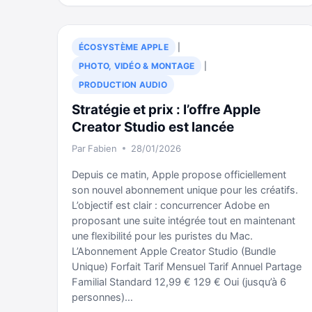
APRÈS
APPLE
:
ÉCOSYSTÈME APPLE
|
CE
PHOTO, VIDÉO & MONTAGE
|
QUE
LE
PRODUCTION AUDIO
DESIGN
Stratégie et prix : l’offre Apple
D’UNE
Creator Studio est lancée
FERRARI
NOUS
Par
Fabien
28/01/2026
APPREND
Depuis ce matin, Apple propose officiellement
son nouvel abonnement unique pour les créatifs.
L’objectif est clair : concurrencer Adobe en
proposant une suite intégrée tout en maintenant
une flexibilité pour les puristes du Mac.
L’Abonnement Apple Creator Studio (Bundle
Unique) Forfait Tarif Mensuel Tarif Annuel Partage
Familial Standard 12,99 € 129 € Oui (jusqu’à 6
personnes)…