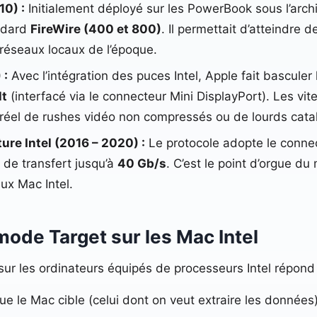
10) :
Initialement déployé sur les PowerBook sous l’archi
ndard
FireWire (400 et 800)
. Il permettait d’atteindre
 réseaux locaux de l’époque.
 :
Avec l’intégration des puces Intel, Apple fait basculer
lt
(interfacé via le connecteur Mini DisplayPort). Les vi
s réel de rushes vidéo non compressés ou de lourds cat
ture Intel (2016 – 2020) :
Le protocole adopte le conne
 de transfert jusqu’à
40 Gb/s
. C’est le point d’orgue d
ux Mac Intel.
mode Target sur les Mac Intel
ur les ordinateurs équipés de processeurs Intel répond
 le Mac cible (celui dont on veut extraire les données)