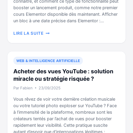
connaître, et comment ce type de fonctionnalité peut
booster un lancement produit, comme notre premier
cours Elementor disponible dès maintenant. Afficher
un bloc à une date précise dans Elementor :…
PROGRAMMER
LIRE LA SUITE
LA
VISIBILITÉ
D’UN
BLOC
WEB & INTELLIGENCE ARTIFICIELLE
SUR
ELEMENTOR
Acheter des vues YouTube : solution
miracle ou stratégie risquée ?
Par
Fabien
23/09/2025
Vous rêvez de voir votre dernière création musicale
ou votre tutoriel photo exploser sur YouTube ? Face
à l’immensité de la plateforme, nombreux sont les
créateurs tentés par l’achat de vues pour booster
rapidement leur visibilité. Cette pratique suscite
autant d’espoir que d’interrogations légitimes :