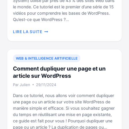
System) utilisé par près de 43 % des sites Web dans
le monde. Ce tutoriel est le premier d’une série de 15
vidéos pour comprendre les bases de WordPress.
Qu’est-ce que WordPress ?…
QU’EST-
LIRE LA SUITE
CE
QUE
WORDPRESS
ET
WEB & INTELLIGENCE ARTIFICIELLE
POURQUOI
L’UTILISER
Comment dupliquer une page et un
article sur WordPress
Par
Julien
29/11/2024
Dans ce tutoriel, nous allons voir comment dupliquer
une page ou un article sur votre site WordPress de
manière simple et efficace. Si vous souhaitez gagner
du temps en réutilisant une mise en page existante,
ce guide est fait pour vous ! Pourquoi dupliquer une
page ou un article ? La duplication de pages ou…