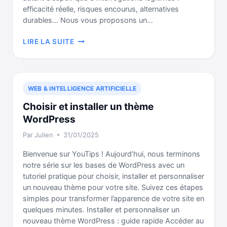
efficacité réelle, risques encourus, alternatives
durables… Nous vous proposons un…
ACHETER
LIRE LA SUITE
DES
VUES
YOUTUBE
:
WEB & INTELLIGENCE ARTIFICIELLE
SOLUTION
MIRACLE
Choisir et installer un thème
OU
WordPress
STRATÉGIE
Par
Julien
31/01/2025
RISQUÉE
?
Bienvenue sur YouTips ! Aujourd’hui, nous terminons
notre série sur les bases de WordPress avec un
tutoriel pratique pour choisir, installer et personnaliser
un nouveau thème pour votre site. Suivez ces étapes
simples pour transformer l’apparence de votre site en
quelques minutes. Installer et personnaliser un
nouveau thème WordPress : guide rapide Accéder au