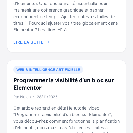
d’Elementor. Une fonctionnalité essentielle pour
maintenir une cohérence graphique et gagner
énormément de temps. Ajuster toutes les tailles de
titres 1. Pourquoi ajuster vos titres globalement dans
Elementor ? Les titres H1 à…
PERSONNALISER
LIRE LA SUITE
LA
TAILLE
DE
VOS
WEB & INTELLIGENCE ARTIFICIELLE
TITRES
H1
Programmer la visibilité d’un bloc sur
À
Elementor
H6
Par
Nolan
28/11/2025
DANS
ELEMENTOR
Cet article reprend en détail le tutoriel vidéo
“Programmer la visibilité d’un bloc sur Elementor”,
vous découvrirez comment fonctionne la planification
d’éléments, dans quels cas l’utiliser, les limites à