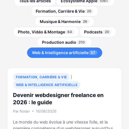
Tous les articles
Écosystème Apple
1061
Formation, Carrière & Vie
20
Musique & Harmonie
26
Photo, Vidéo & Montage
Podcasts
64
20
Production audio
210
Web & Intelligence artificielle
57
FORMATION, CARRIÈRE & VIE
|
WEB & INTELLIGENCE ARTIFICIELLE
Devenir webdesigner freelance en
2026 : le guide
Par
Nolan
16/06/2026
Le monde du web évolue à une vitesse folle, et la
première compétence d’un webdesigner aujourd’hui,