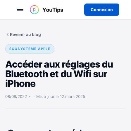
Connexion
Aller
au
Revenir au blog
contenu
ÉCOSYSTÈME APPLE
Accéder aux réglages du
Bluetooth et du Wifi sur
iPhone
08/08/2022
Mis à jour le 12 mars 2025