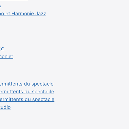
s
ano et Harmonie Jazz
o”
monie”
ermittents du spectacle
termittents du spectacle
termittents du spectacle
tudio