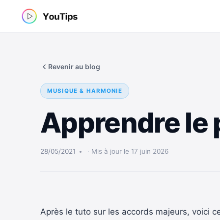
Aller
au
contenu
Revenir au blog
MUSIQUE & HARMONIE
Apprendre le 
28/05/2021
Mis à jour le 17 juin 2026
Après le tuto sur les accords majeurs, voici c