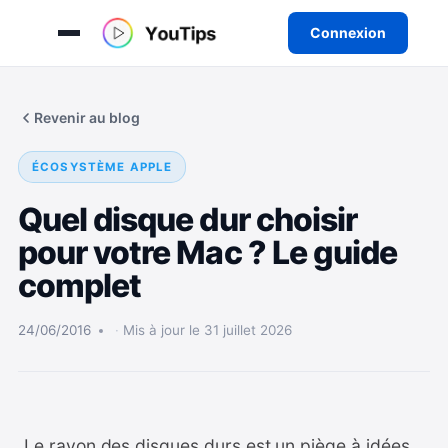
Connexion
Aller
au
Revenir au blog
contenu
ÉCOSYSTÈME APPLE
Quel disque dur choisir
pour votre Mac ? Le guide
complet
24/06/2016
Mis à jour le 31 juillet 2026
Le rayon des disques durs est un piège à idées