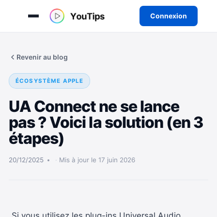
Connexion
Aller
au
Revenir au blog
contenu
ÉCOSYSTÈME APPLE
UA Connect ne se lance
pas ? Voici la solution (en 3
étapes)
20/12/2025
Mis à jour le 17 juin 2026
Si vous utilisez les plug-ins Universal Audio