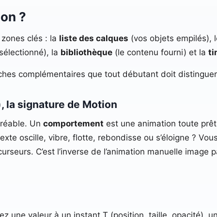
on ?
 zones clés : la
liste des calques
(vos objets empilés), 
 sélectionné), la
bibliothèque
(le contenu fourni) et la
ti
hes complémentaires que tout débutant doit distinguer
 la signature de Motion
agréable. Un
comportement
est une animation toute prête
exte oscille, vibre, flotte, rebondisse ou s’éloigne ? V
urseurs. C’est l’inverse de l’animation manuelle image p
ez une valeur à un instant T (position, taille, opacité), u