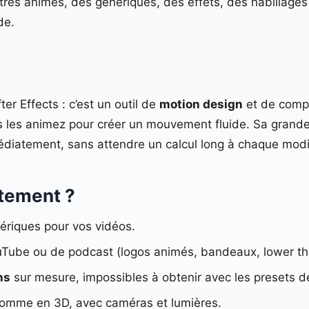
titres animés, des génériques, des effets, des habillag
de.
er Effects : c’est un outil de
motion design
et de compo
us les animez pour créer un mouvement fluide. Sa grande 
diatement, sans attendre un calcul long à chaque modif
ètement ?
ériques pour vos vidéos.
Tube ou de podcast (logos animés, bandeaux, lower thi
ns
sur mesure, impossibles à obtenir avec les presets d
omme en 3D, avec caméras et lumières.