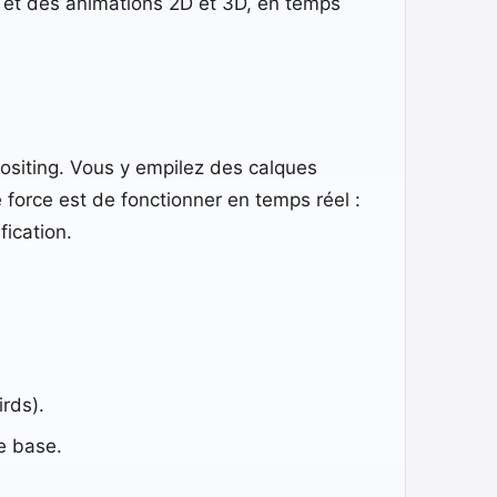
es et des animations 2D et 3D, en temps
siting. Vous y empilez des calques
force est de fonctionner en temps réel :
ication.
rds).
e base.