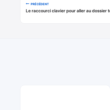
Navigation
PRÉCÉDENT
Le raccourci clavier pour aller au dossie
de
l’article