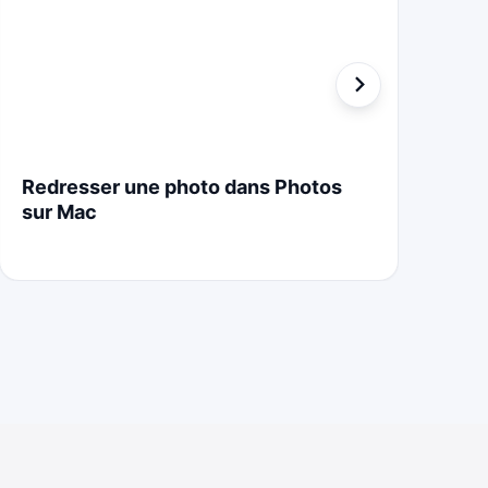
Redresser une photo dans Photos
St
sur Mac
Cr