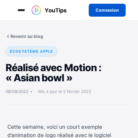
Connexion
Aller
au
Revenir au blog
contenu
ÉCOSYSTÈME APPLE
Réalisé avec Motion :
« Asian bowl »
08/09/2022
Mis à jour le 5 février 2023
Cette semaine, voici un court exemple
d’animation de logo réalisé avec le logiciel