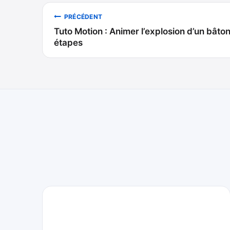
Navigation
PRÉCÉDENT
Tuto Motion : Animer l’explosion d’un bâto
de
étapes
l’article