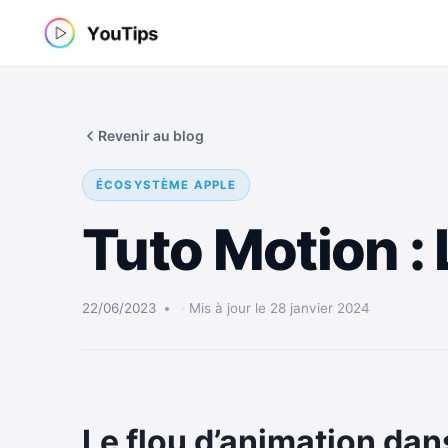
Aller
au
contenu
Revenir au blog
ÉCOSYSTÈME APPLE
Tuto Motion : 
22/06/2023
Mis à jour le 28 janvier 2024
Le flou d’animation da