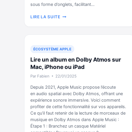
sous forme d’onglets, facilitant…
ASTUCE
LIRE LA SUITE
MINUTE
MACOS
:
FUSIONNER
TOUTES
ÉCOSYSTÈME APPLE
LES
Lire un album en Dolby Atmos sur
FENÊTRES
EN
Mac, iPhone ou iPad
UN
Par
Fabien
22/01/2025
CLIC
Depuis 2021, Apple Music propose l’écoute
en audio spatial avec Dolby Atmos, offrant une
expérience sonore immersive. Voici comment
profiter de cette fonctionnalité sur vos appareils.
Ce qu’il faut retenir de la lecture de morceaux de
musique en Dolby Atmos dans Apple Music :
Étape 1 : Branchez un casque Matériel