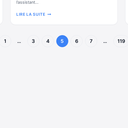
l’assistant…
L’ASSISTANT
LIRE LA SUITE
DE
CLEANMYMAC
1
…
3
4
5
6
7
…
119
e
cédente