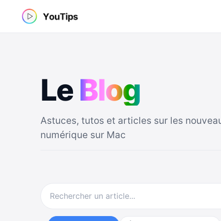
Aller
au
contenu
Le
B
l
o
g
Astuces, tutos et articles sur les nouvea
numérique sur Mac