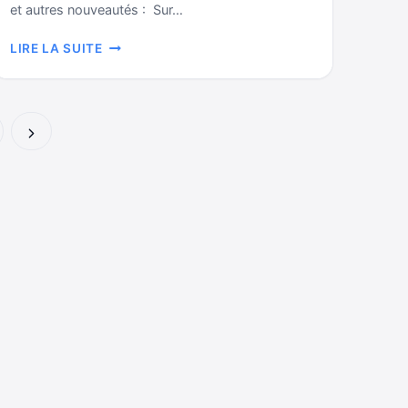
et autres nouveautés : Sur…
QUEL
LIRE LA SUITE
EST
L’ESPACE
DISPONIBLE
SUR
VOTRE
Page
MAC
?
suivante