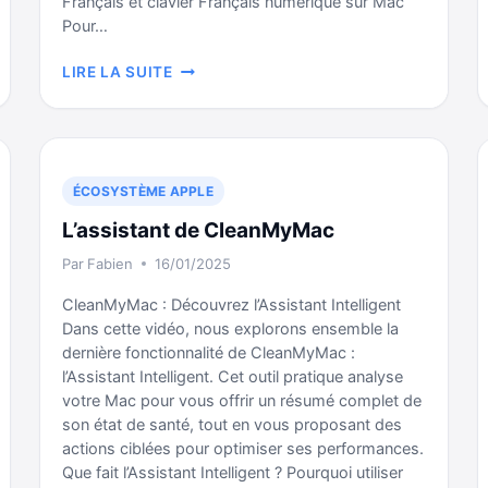
Français et clavier Français numérique sur Mac
Pour…
PASSER
LIRE LA SUITE
LE
CLAVIER
DU
MAC
EN
ÉCOSYSTÈME APPLE
FRANÇAIS
L’assistant de CleanMyMac
NUMÉRIQUE
Par
Fabien
16/01/2025
CleanMyMac : Découvrez l’Assistant Intelligent
Dans cette vidéo, nous explorons ensemble la
dernière fonctionnalité de CleanMyMac :
l’Assistant Intelligent. Cet outil pratique analyse
votre Mac pour vous offrir un résumé complet de
son état de santé, tout en vous proposant des
actions ciblées pour optimiser ses performances.
Que fait l’Assistant Intelligent ? Pourquoi utiliser