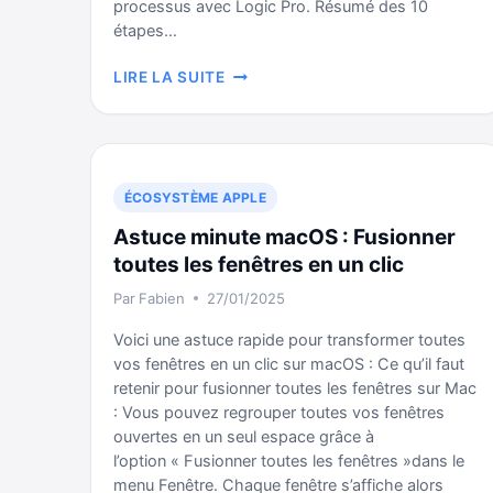
processus avec Logic Pro. Résumé des 10
étapes…
LES
LIRE LA SUITE
10
ÉTAPES
POUR
RÉALISER
VOTRE
ÉCOSYSTÈME APPLE
PREMIER
Astuce minute macOS : Fusionner
ENREGISTREMENT
AUDIO
toutes les fenêtres en un clic
SUR
Par
Fabien
27/01/2025
LOGIC
PRO
Voici une astuce rapide pour transformer toutes
vos fenêtres en un clic sur macOS : Ce qu’il faut
retenir pour fusionner toutes les fenêtres sur Mac
: Vous pouvez regrouper toutes vos fenêtres
ouvertes en un seul espace grâce à
l’option « Fusionner toutes les fenêtres »dans le
menu Fenêtre. Chaque fenêtre s’affiche alors