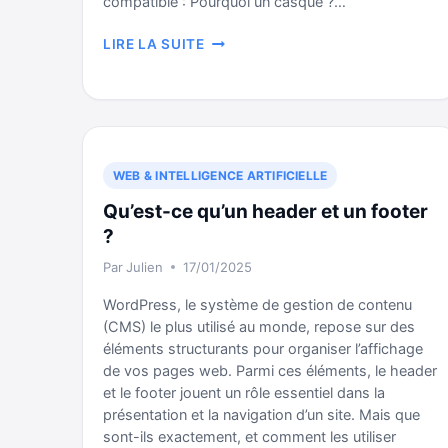
compatible : Pourquoi un casque ?…
LIRE
LIRE LA SUITE
UN
ALBUM
EN
DOLBY
ATMOS
SUR
WEB & INTELLIGENCE ARTIFICIELLE
MAC,
IPHONE
Qu’est-ce qu’un header et un footer
OU
?
IPAD
Par
Julien
17/01/2025
WordPress, le système de gestion de contenu
(CMS) le plus utilisé au monde, repose sur des
éléments structurants pour organiser l’affichage
de vos pages web. Parmi ces éléments, le header
et le footer jouent un rôle essentiel dans la
présentation et la navigation d’un site. Mais que
sont-ils exactement, et comment les utiliser