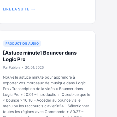
[ASTUCE
LIRE LA SUITE
MINUTE]
CHANGER
DE
CARTE
SON
RAPIDEMENT
PRODUCTION AUDIO
SUR
MAC
[Astuce minute] Bouncer dans
Logic Pro
Par
Fabien
20/01/2025
Nouvelle astuce minute pour apprendre à
exporter vos morceaux de musique dans Logic
Pro : Transcription de la vidéo « Bouncer dans
Logic Pro » : 0:01 – Introduction : Qu’est-ce que le
« bounce » ?0:10 – Accéder au bounce via le
menu ou les raccourcis clavier0:24 – Sélectionner
toutes les régions avec Commande + A0:27 –