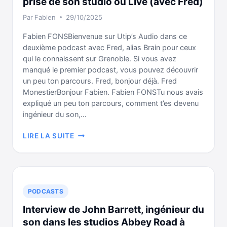
prise de son studio ou Live (avec Fred)
PULSAR
Par
Fabien
29/10/2025
AUDIO
Fabien FONSBienvenue sur Utip’s Audio dans ce
deuxième podcast avec Fred, alias Brain pour ceux
qui le connaissent sur Grenoble. Si vous avez
manqué le premier podcast, vous pouvez découvrir
un peu ton parcours. Fred, bonjour déjà. Fred
MonestierBonjour Fabien. Fabien FONSTu nous avais
expliqué un peu ton parcours, comment t’es devenu
ingénieur du son,…
PODCAST
LIRE LA SUITE
–
BIEN
GÉRER
UNE
SÉANCE
PODCASTS
DE
Interview de John Barrett, ingénieur du
PRISE
DE
son dans les studios Abbey Road à