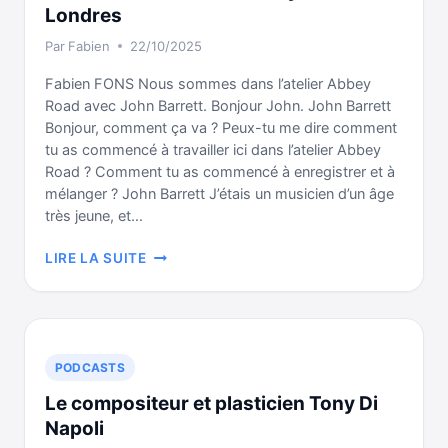
SON
Londres
STUDIO
Par
Fabien
22/10/2025
OU
LIVE
Fabien FONS Nous sommes dans l’atelier Abbey
(AVEC
Road avec John Barrett. Bonjour John. John Barrett
FRED)
Bonjour, comment ça va ? Peux-tu me dire comment
tu as commencé à travailler ici dans l’atelier Abbey
Road ? Comment tu as commencé à enregistrer et à
mélanger ? John Barrett J’étais un musicien d’un âge
très jeune, et…
INTERVIEW
LIRE LA SUITE
DE
JOHN
BARRETT,
INGÉNIEUR
DU
PODCASTS
SON
Le compositeur et plasticien Tony Di
DANS
LES
Napoli
STUDIOS