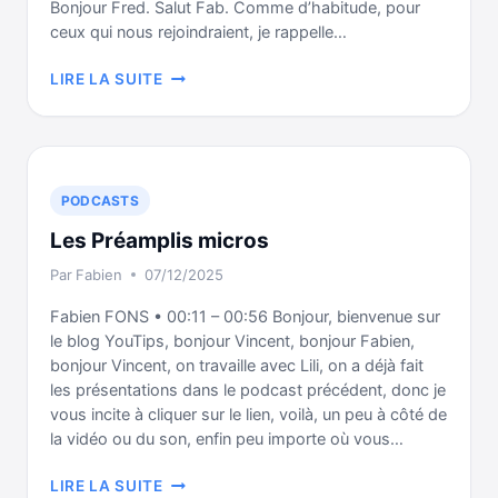
Bonjour Fred. Salut Fab. Comme d’habitude, pour
ceux qui nous rejoindraient, je rappelle…
COMMENT
LIRE LA SUITE
ABORDER
LE
MIXAGE
ET
LE
PODCASTS
MASTERING
Les Préamplis micros
(INTERVIEW
DE
Par
Fabien
07/12/2025
FRED)
Fabien FONS • 00:11 – 00:56 Bonjour, bienvenue sur
le blog YouTips, bonjour Vincent, bonjour Fabien,
bonjour Vincent, on travaille avec Lili, on a déjà fait
les présentations dans le podcast précédent, donc je
vous incite à cliquer sur le lien, voilà, un peu à côté de
la vidéo ou du son, enfin peu importe où vous…
LES
LIRE LA SUITE