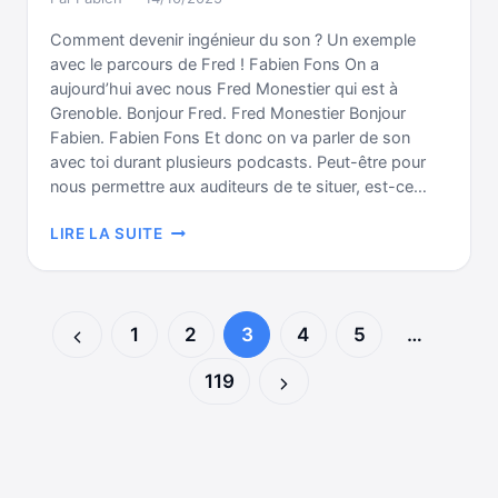
Comment devenir ingénieur du son ? Un exemple
avec le parcours de Fred ! Fabien Fons On a
aujourd’hui avec nous Fred Monestier qui est à
Grenoble. Bonjour Fred. Fred Monestier Bonjour
Fabien. Fabien Fons Et donc on va parler de son
avec toi durant plusieurs podcasts. Peut-être pour
nous permettre aux auditeurs de te situer, est-ce…
PARCOURS
LIRE LA SUITE
D’INGÉNIEUR
DU
SON
(AVEC
Navigation
1
2
3
4
5
…
FRED)
Page
de
119
précédente
Page
page
suivante