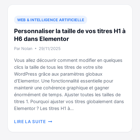
ET
LES
LOGICIELS
WEB & INTELLIGENCE ARTIFICIELLE
LES
Personnaliser la taille de vos titres H1 à
PLUS
UTILES
H6 dans Elementor
EN
Par
Nolan
29/11/2025
HOME
STUDIO
Vous allez découvrir comment modifier en quelques
(AVEC
clics la taille de tous les titres de votre site
FRED)
WordPress grâce aux paramètres globaux
d’Elementor. Une fonctionnalité essentielle pour
maintenir une cohérence graphique et gagner
énormément de temps. Ajuster toutes les tailles de
titres 1. Pourquoi ajuster vos titres globalement dans
Elementor ? Les titres H1 à…
PERSONNALISER
LIRE LA SUITE
LA
TAILLE
DE