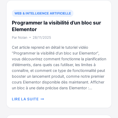
VOS
TITRES
WEB & INTELLIGENCE ARTIFICIELLE
H1
Programmer la visibilité d’un bloc sur
À
H6
Elementor
DANS
Par
Nolan
28/11/2025
ELEMENTOR
Cet article reprend en détail le tutoriel vidéo
“Programmer la visibilité d’un bloc sur Elementor”,
vous découvrirez comment fonctionne la planification
d’éléments, dans quels cas l’utiliser, les limites à
connaître, et comment ce type de fonctionnalité peut
booster un lancement produit, comme notre premier
cours Elementor disponible dès maintenant. Afficher
un bloc à une date précise dans Elementor :…
PROGRAMMER
LIRE LA SUITE
LA
VISIBILITÉ
D’UN