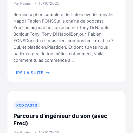
Par
Fabien
15/10/2025
ABBEY
ROAD
Retranscription complète de l’interview de Tony Di
À
Napoli Fabien FONSSur la chaîne de podcast
LONDRES
YouTips aujourd’hui, on accueille Tony Di Napoli.
Bonjour Tony. Tony Di NapoliBonjour. Fabien
FONSDonc tu es musicien, compositeur, c’est ça ?
Oui, et plasticien.Plasticien. Et donc tu vas nous
parler un peu de ton métier, notamment, voilà,
comment tu as commencé à…
LE
LIRE LA SUITE
COMPOSITEUR
ET
PLASTICIEN
TONY
DI
PODCASTS
NAPOLI
Parcours d’ingénieur du son (avec
Fred)
Par
Fabien
14/10/2025