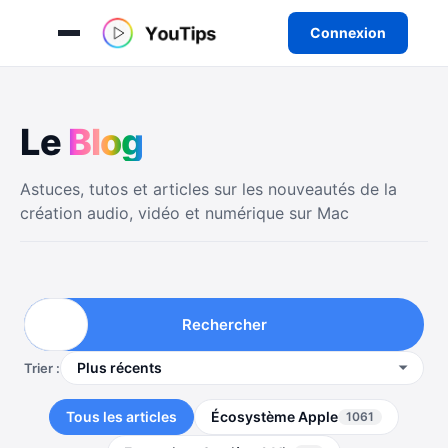
Connexion
Aller
au
Le
B
l
o
g
contenu
Astuces, tutos et articles sur les nouveautés de la
création audio, vidéo et numérique sur Mac
Rechercher
Trier :
Tous les articles
Écosystème Apple
1061