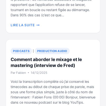
rapportent que l’application refuse de se lancer,
tournant en boucle ou restant figée au démarrage.
Dans 90% des cas (c’est ce que…
UA
LIRE LA SUITE
CONNECT
NE
SE
LANCE
PAS
PODCASTS
|
PRODUCTION AUDIO
?
Comment aborder le mixage et le
VOICI
LA
mastering (interview de Fred)
SOLUTION
Par
Fabien
14/12/2025
(EN
3
Voici la transcription complète où j’ai conservé les
ÉTAPES)
timecodes au début de chaque prise de parole, mais
sous une forme plus simple, juste à côté du nom de
l’intervenant : Fabien Fons (00:00) Bonjour, bienvenue
dans ce nouveau podcast sur le blog YouTips.