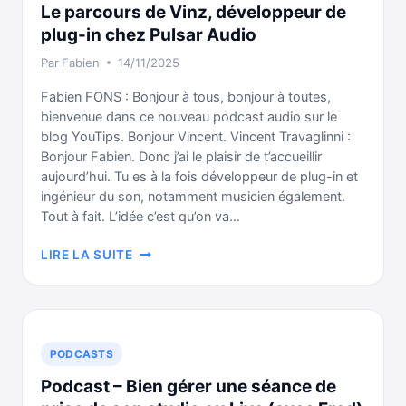
Le parcours de Vinz, développeur de
plug-in chez Pulsar Audio
Par
Fabien
14/11/2025
Fabien FONS : Bonjour à tous, bonjour à toutes,
bienvenue dans ce nouveau podcast audio sur le
blog YouTips. Bonjour Vincent. Vincent Travaglinni :
Bonjour Fabien. Donc j’ai le plaisir de t’accueillir
aujourd’hui. Tu es à la fois développeur de plug-in et
ingénieur du son, notamment musicien également.
Tout à fait. L’idée c’est qu’on va…
LE
LIRE LA SUITE
PARCOURS
DE
VINZ,
DÉVELOPPEUR
DE
PODCASTS
PLUG-
Podcast – Bien gérer une séance de
IN
CHEZ