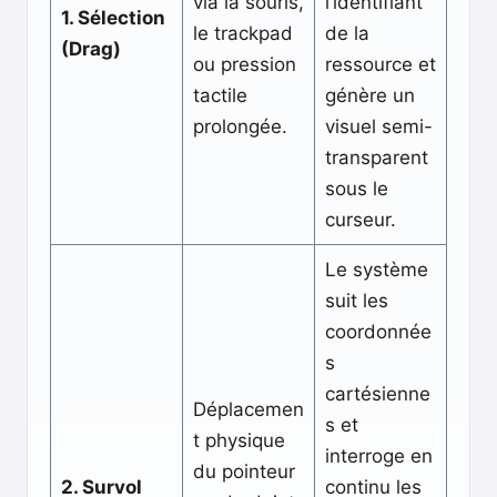
via la souris,
l’identifiant
1. Sélection
le trackpad
de la
(Drag)
ou pression
ressource et
tactile
génère un
prolongée.
visuel semi-
transparent
sous le
curseur.
Le système
suit les
coordonnée
s
cartésienne
Déplacemen
s et
t physique
interroge en
du pointeur
2. Survol
continu les