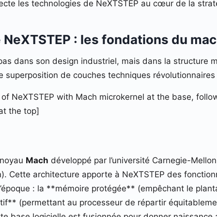
jecte les technologies de NeXTSTEP au cœur de la strat
 de NeXTSTEP : les fondations du m
pas dans son design industriel, mais dans la structure 
e superposition de couches techniques révolutionnaires 
 of NeXTSTEP with Mach microkernel at the base, follow
t the top]
o-noyau
Mach
développé par l’université Carnegie-Mello
). Cette architecture apporte à NeXTSTEP des fonctionna
époque : la **mémoire protégée** (empêchant le plantage
if** (permettant au processeur de répartir équitablemen
ette base logicielle est fusionnée pour donner naissanc