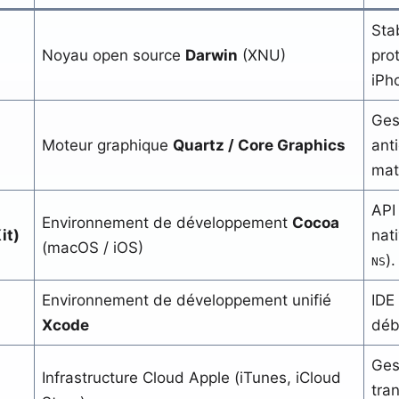
Sta
Noyau open source
Darwin
(XNU)
pro
iPh
Ges
Moteur graphique
Quartz / Core Graphics
ant
mat
API
Environnement de développement
Cocoa
it)
nati
(macOS / iOS)
).
NS
Environnement de développement unifié
IDE 
Xcode
déb
Ges
Infrastructure Cloud Apple (iTunes, iCloud
tra