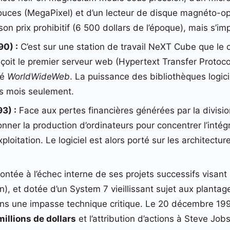
ces (MegaPixel) et d’un lecteur de disque magnéto-opti
on prix prohibitif (6 500 dollars de l’époque), mais s’i
0) :
C’est sur une station de travail NeXT Cube que le
oit le premier serveur web (Hypertext Transfer Protocol
sé
WorldWideWeb
. La puissance des bibliothèques logi
es mois seulement.
3) :
Face aux pertes financières générées par la divisi
nner la production d’ordinateurs pour concentrer l’intégr
oitation. Le logiciel est alors porté sur les architectu
ntée à l’échec interne de ses projets successifs visant
n), et dotée d’un System 7 vieillissant sujet aux planta
s une impasse technique critique. Le 20 décembre 1996,
illions de dollars
et l’attribution d’actions à Steve Job