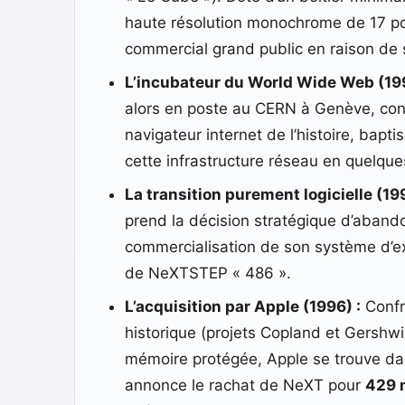
haute résolution monochrome de 17 pou
commercial grand public en raison de s
L’incubateur du World Wide Web (199
alors en poste au CERN à Genève, conç
navigateur internet de l’histoire, bapti
cette infrastructure réseau en quelqu
La transition purement logicielle (199
prend la décision stratégique d’abando
commercialisation de son système d’expl
de NeXTSTEP « 486 ».
L’acquisition par Apple (1996) :
Confro
historique (projets Copland et Gershwi
mémoire protégée, Apple se trouve dan
annonce le rachat de NeXT pour
429 m