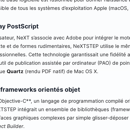
sible de tous les systèmes d’exploitation Apple (macOS, 
lay PostScript
lisateur, NeXT s’associe avec Adobe pour intégrer le mo
texte et de formes rudimentaires, NeXTSTEP utilise le 
sionnelles. Cette technologie garantissait une fidélité ab
util de publication assistée par ordinateur (PAO) de po
que
Quartz
(rendu PDF natif) de Mac OS X.
s frameworks orientés objet
*Objective-C**, un langage de programmation compilé ori
XTSTEP intégrait un ensemble de bibliothèques (framewo
faces graphiques complexes par simple glisser-déposer 
ect Builder
.