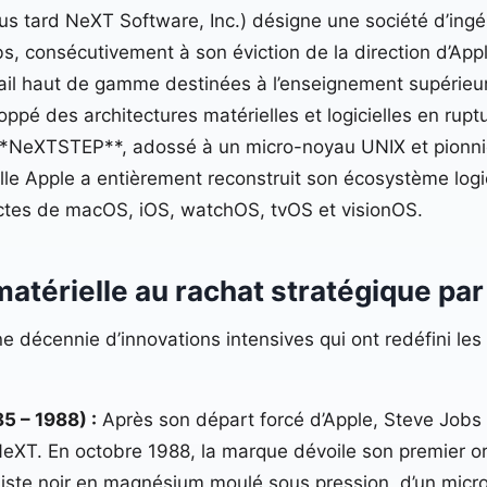
us tard NeXT Software, Inc.) désigne une société d’ingéni
, consécutivement à son éviction de la direction d’Appl
ail haut de gamme destinées à l’enseignement supérieur,
oppé des architectures matérielles et logicielles en ru
 **NeXTSTEP**, adossé à un micro-noyau UNIX et pionni
uelle Apple a entièrement reconstruit son écosystème logi
ectes de macOS, iOS, watchOS, tvOS et visionOS.
 matérielle au rachat stratégique pa
ne décennie d’innovations intensives qui ont redéfini les
5 – 1988) :
Après son départ forcé d’Apple, Steve Jobs 
 NeXT. En octobre 1988, la marque dévoile son premier 
aliste noir en magnésium moulé sous pression, d’un mic