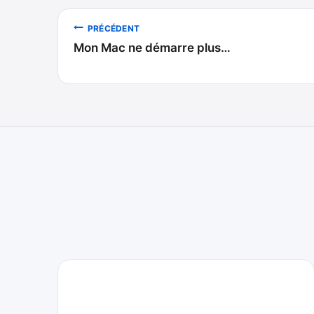
Navigation
PRÉCÉDENT
Mon Mac ne démarre plus…
de
l’article