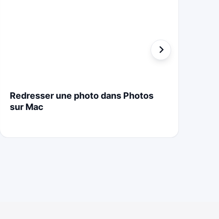
Redresser une photo dans Photos
St
sur Mac
Cr