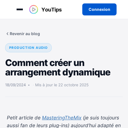
Connexion
Aller
au
Revenir au blog
contenu
PRODUCTION AUDIO
Comment créer un
arrangement dynamique
18/09/2024
Mis à jour le 22 octobre 2025
Petit article de
MasteringTheMix
(je suis toujours
aussi fan de leurs plug-ins) aujourd’hui adapté en