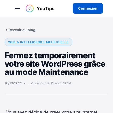
Connexion
Aller
au
Revenir au blog
contenu
WEB & INTELLIGENCE ARTIFICIELLE
Fermez temporairement
votre site WordPress grâce
au mode Maintenance
18/10/2022
Mis à jour le 19 avril 2024
Vous avez décidé de créer votre site internet