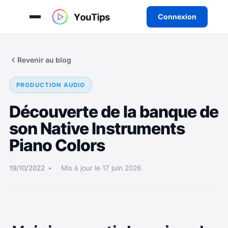
Connexion
Aller
au
Revenir au blog
contenu
PRODUCTION AUDIO
Découverte de la banque de
son Native Instruments
Piano Colors
19/10/2022
Mis à jour le 17 juin 2026