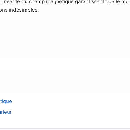
la linéarité du champ magnétique garantissent que le 
ions indésirables.
tique
rleur