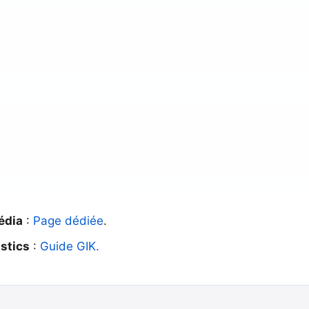
édia
:
Page dédiée
.
stics
:
Guide GIK.