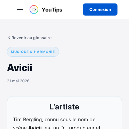
Connexion
Aller
au
Revenir au glossaire
contenu
MUSIQUE & HARMONIE
Avicii
21 mai 2026
L’artiste
Tim Bergling, connu sous le nom de
scène
Avicii
, est un DJ, producteur et