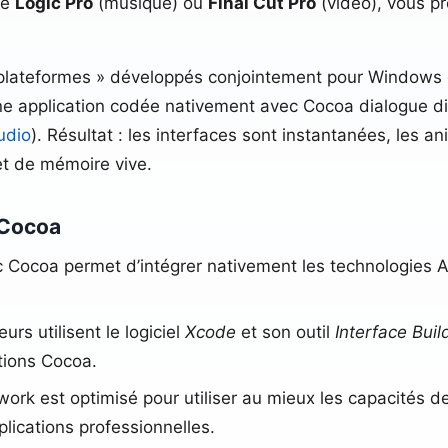
me
Logic Pro
(musique) ou
Final Cut Pro
(vidéo), vous pr
tiplateformes » développés conjointement pour Windows 
ne application codée nativement avec Cocoa dialogue di
udio
). Résultat : les interfaces sont instantanées, les ani
t de mémoire vive.
 Cocoa
Cocoa permet d’intégrer nativement les technologies App
rs utilisent le logiciel
Xcode
et son outil
Interface Buil
tions Cocoa.
rk est optimisé pour utiliser au mieux les capacités de
lications professionnelles.