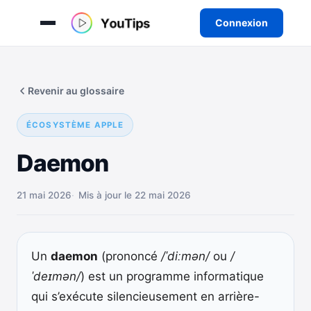
Connexion
Aller
au
Revenir au glossaire
contenu
ÉCOSYSTÈME APPLE
Daemon
21 mai 2026
Mis à jour le 22 mai 2026
Un
daemon
(prononcé
/ˈdiːmən/
ou
/
ˈdeɪmən/
) est un programme informatique
qui s’exécute silencieusement en arrière-