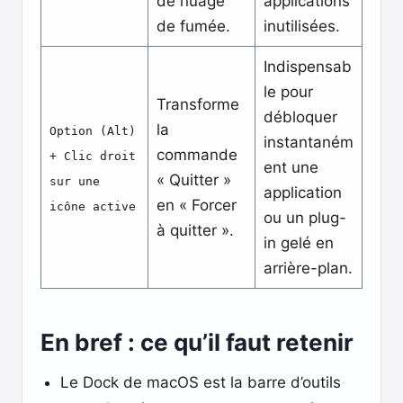
de nuage
applications
de fumée.
inutilisées.
Indispensab
le pour
Transforme
débloquer
la
Option (Alt)
instantaném
commande
+ Clic droit
ent une
« Quitter »
sur une
application
en « Forcer
icône active
ou un plug-
à quitter ».
in gelé en
arrière-plan.
En bref : ce qu’il faut retenir
Le Dock de macOS est la barre d’outils