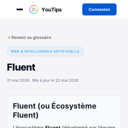
Connexion
Aller
au
Revenir au glossaire
contenu
WEB & INTELLIGENCE ARTIFICIELLE
Fluent
21 mai 2026
Mis à jour le 22 mai 2026
Fluent (ou Écosystème
Fluent)
L’écosystème
Fluent
(développé par l’équipe