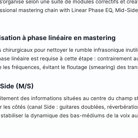
s’organise selon une suite de modules correctifs et cré
ssional mastering chain with Linear Phase EQ, Mid-Sid
lisation à phase linéaire en mastering
 chirurgicaux pour nettoyer le rumble infrasonique inutil
hase linéaire est requise à cette étape : contrairement a
e les fréquences, évitant le floutage (smearing) des tra
/Side (M/S)
itement des informations situées au centre du champ st
sur les côtés (canal Side : guitares doublées, réverbéra
tabiliser la dynamique des bas-médiums de la voix au c