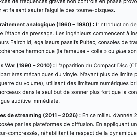
xcès de fréquences graves non contrôlé en phase provoq
n et faisant sauter l’aiguille des tourne-disques.
traitement analogique (1960 – 1980) :
L’introduction 
 de l’étape de pressage. Les ingénieurs commencent à in
rs Fairchild, égaliseurs passifs Pultec, consoles de t
a cohérence harmonique (la fameuse « colle » ou
glue
son
s War (1990 – 2010) :
L’apparition du Compact Disc (CD)
arrières mécaniques du vinyle. N’ayant plus de limite 
erre du volume), utilisant des limiteurs numériques briq
orceaux dans le seul but de sonner plus fort que la con
igue auditive immédiate.
mes de streaming (2011 – 2026) :
En ce milieu d’année 20
posée par les plateformes de diffusion. En appliquant u
ur-compressés, réhabilitant le respect de la dynamique 