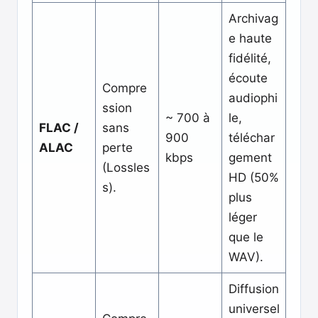
Archivag
e haute
fidélité,
écoute
Compre
audiophi
ssion
~ 700 à
le,
FLAC /
sans
900
téléchar
ALAC
perte
kbps
gement
(Lossles
HD (50%
s).
plus
léger
que le
WAV).
Diffusion
universel