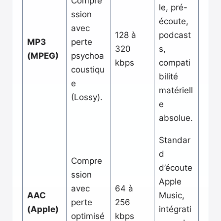
Compre
le, pré-
ssion
écoute,
avec
128 à
podcast
MP3
perte
320
s,
(MPEG)
psychoa
kbps
compati
coustiqu
bilité
e
matériell
(Lossy).
e
absolue.
Standar
d
Compre
d’écoute
ssion
Apple
avec
64 à
AAC
Music,
perte
256
(Apple)
intégrati
optimisé
kbps