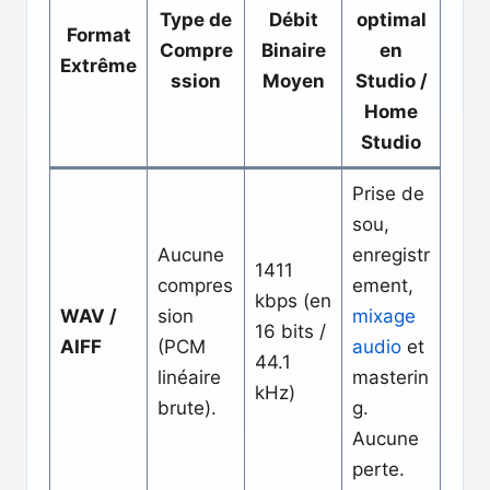
Type de
Débit
optimal
Format
Compre
Binaire
en
Extrême
ssion
Moyen
Studio /
Home
Studio
Prise de
sou,
Aucune
enregistr
1411
compres
ement,
kbps (en
WAV /
sion
mixage
16 bits /
AIFF
(PCM
audio
et
44.1
linéaire
masterin
kHz)
brute).
g.
Aucune
perte.