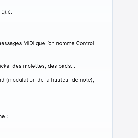
tique.
messages MIDI que l’on nomme Control
icks, des molettes, des pads…
end (modulation de la hauteur de note),
me :