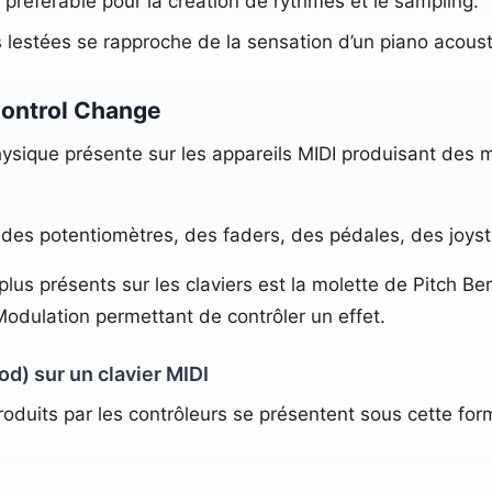
préférable pour la création de rythmes et le sampling.
es lestées se rapproche de la sensation d’un piano acous
Control Change
sique présente sur les appareils MIDI produisant des 
es potentiomètres, des faders, des pédales, des joyst
 plus présents sur les claviers est la molette de Pitch B
dulation permettant de contrôler un effet.
d) sur un clavier MIDI
duits par les contrôleurs se présentent sous cette for