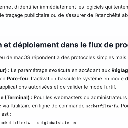
 permet d’identifier immédiatement les logiciels qui ten
de traçage publicitaire ou de s’assurer de l’étanchéité a
n et déploiement dans le flux de pr
-feu de macOS répondent à des protocoles simples mais 
r) :
Le paramétrage s’exécute en accédant aux
Régla
ion
Pare-feu
. L’activation bascule le système en mode 
applications autorisées et de valider le mode furtif.
 (Terminal) :
Pour les webmasters ou administrateurs
e via l’utilitaire en ligne de commande
. Po
socketfilterfw
est :
socketfilterfw --setglobalstate on