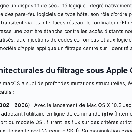
gne un dispositif de sécurité logique intégré nativement 
 des pare-feu logiciels de type hôte, son rôle d’ordre pu
 transitent via les interfaces réseau de l’ordinateur (Et
resse une barrière étanche contre les accès distants non
tisés, aux injections de codes corrompus et aux logicie
odèle d’Apple applique un filtrage centré sur l’identité
hitecturales du filtrage sous Apple
macOS a subi de profondes mutations structurelles, évo
atifs :
2002 – 2006) :
Avec le lancement de Mac OS X 10.2 Jagua
 adoptant l’utilitaire en ligne de commande
ipfw
(Interne
rt du modèle OSI, filtrant les flux sur des critères stri
u autoriser le port 22 pour le SSH). Sa manipulation exig