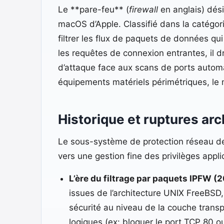
Le **pare-feu** (
firewall
en anglais) dési
macOS d’Apple. Classifié dans la catégorie
filtrer les flux de paquets de données qui
les requêtes de connexion entrantes, il d
d’attaque face aux scans de ports automa
équipements matériels périmétriques, le m
Historique et ruptures arc
Le sous-système de protection réseau de 
vers une gestion fine des privilèges applic
L’ère du filtrage par paquets IPFW (
issues de l’architecture UNIX FreeBSD,
sécurité au niveau de la couche transpo
logiques (ex: bloquer le port TCP 80 o