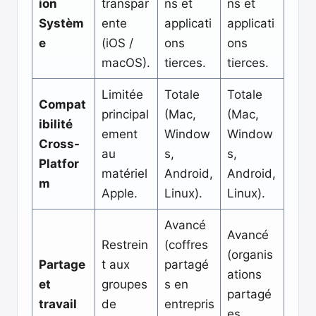
ion
transpar
ns et
ns et
Systèm
ente
applicati
applicati
e
(iOS /
ons
ons
macOS).
tierces.
tierces.
Limitée
Totale
Totale
Compat
principal
(Mac,
(Mac,
ibilité
ement
Window
Window
Cross-
au
s,
s,
Platfor
matériel
Android,
Android,
m
Apple.
Linux).
Linux).
Avancé
Avancé
Restrein
(coffres
(organis
Partage
t aux
partagé
ations
et
groupes
s en
partagé
travail
de
entrepris
es,