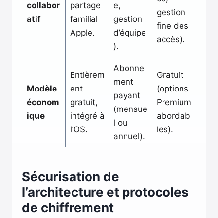
collabor
partage
e,
gestion
atif
familial
gestion
fine des
Apple.
d’équipe
accès).
).
Abonne
Entièrem
Gratuit
ment
Modèle
ent
(options
payant
économ
gratuit,
Premium
(mensue
ique
intégré à
abordab
l ou
l’OS.
les).
annuel).
Sécurisation de
l’architecture et protocoles
de chiffrement