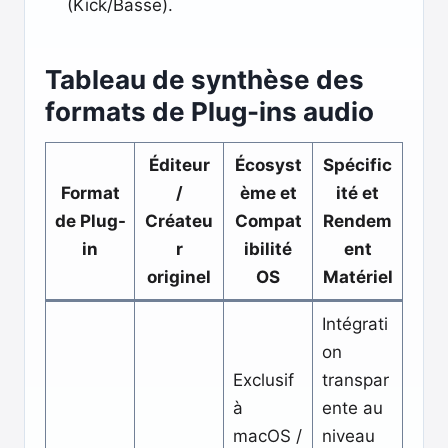
(Kick/Basse).
Tableau de synthèse des
formats de Plug-ins audio
Éditeur
Écosyst
Spécific
Format
/
ème et
ité et
de Plug-
Créateu
Compat
Rendem
in
r
ibilité
ent
originel
OS
Matériel
Intégrati
on
Exclusif
transpar
à
ente au
macOS /
niveau