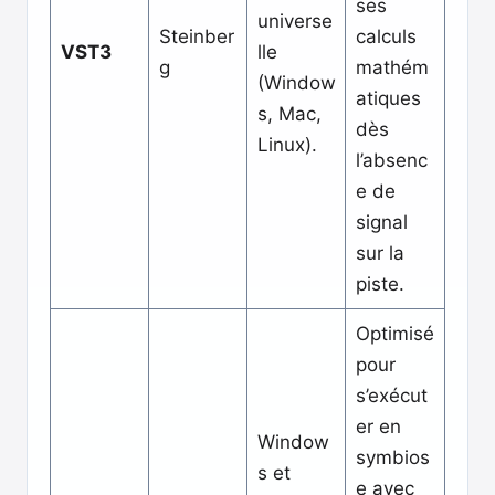
ses
universe
Steinber
calculs
VST3
lle
g
mathém
(Window
atiques
s, Mac,
dès
Linux).
l’absenc
e de
signal
sur la
piste.
Optimisé
pour
s’exécut
er en
Window
symbios
s et
e avec